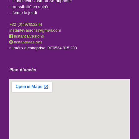
– Payement Cash ou Smartphone
– possibilité en soirée
– fermé le jeudi
+32 (0)497652244
instantevasions@gmail.com
Instant Evasions
instantevasions
numéro d’entreprise: BE0524 815 233
Plan d’accès