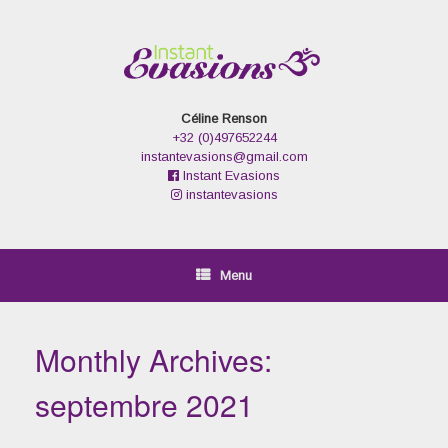
Skip
to
content
Céline Renson
+32 (0)497652244
instantevasions@gmail.com
Instant Evasions
instantevasions
Menu
Monthly Archives:
septembre 2021