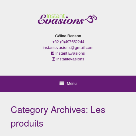
Skip
to
content
Céline Renson
+32 (0)497652244
instantevasions@gmail.com
Instant Evasions
instantevasions
Menu
Category Archives:
Les
produits