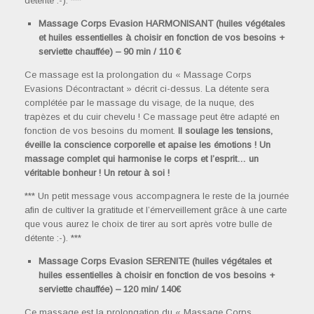
détente :-). ***
Massage Corps Evasion HARMONISANT
(huiles végétales
et huiles essentielles à choisir en fonction de vos besoins +
serviette chauffée)
– 90 min / 110 €
Ce massage est la prolongation du « Massage Corps
Evasions Décontractant » décrit ci-dessus. La détente sera
complétée par le massage du visage, de la nuque, des
trapèzes et du cuir chevelu ! Ce massage peut être adapté en
fonction de vos besoins du moment.
Il soulage les tensions,
éveille la conscience corporelle et apaise les émotions ! Un
massage complet qui harmonise le corps et l’esprit… un
véritable bonheur ! Un retour à soi !
*** Un petit message vous accompagnera le reste de la journée
afin de cultiver la gratitude et l’émerveillement grâce à une carte
que vous aurez le choix de tirer au sort après votre bulle de
détente :-). ***
Massage Corps Evasion SERENITE
(huiles végétales et
huiles essentielles à choisir en fonction de vos besoins +
serviette chauffée)
– 120 min/ 140€
Ce massage est la prolongation du « Massage Corps