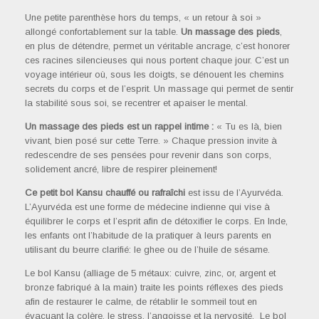
Une petite parenthèse hors du temps, « un retour à soi »
allongé confortablement sur la table.
Un massage des pieds
,
en plus de détendre, permet un véritable ancrage, c’est honorer
ces racines silencieuses qui nous portent chaque jour. C’est un
voyage intérieur où, sous les doigts, se dénouent les chemins
secrets du corps et de l’esprit. Un massage qui permet de sentir
la stabilité sous soi, se recentrer et apaiser le mental.
Un massage des pieds est un rappel intime :
« Tu es là, bien
vivant, bien posé sur cette Terre. » Chaque pression invite à
redescendre de ses pensées pour revenir dans son corps,
solidement ancré, libre de respirer pleinement!
Ce petit bol Kansu
chauffé ou rafraîchi
est issu de l’Ayurvéda.
L’Ayurvéda est une forme de médecine indienne qui vise à
équilibrer le corps et l’esprit afin de détoxifier le corps. En Inde,
les enfants ont l’habitude de la pratiquer à leurs parents en
utilisant du beurre clarifié: le ghee ou de l’huile de sésame.
Le bol Kansu (alliage de 5 métaux: cuivre, zinc, or, argent et
bronze fabriqué à la main) traite les points réflexes des pieds
afin de restaurer le calme, de rétablir le sommeil tout en
évacuant la colère, le stress, l’angoisse et la nervosité. Le bol