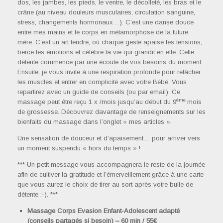
dos, les jambes, les pieds, le ventre, le décolleté, les bras et le
crâne (au niveau douleurs musculaires, circulation sanguine,
stress, changements hormonaux…). C’est une danse douce
entre mes mains et le corps en métamorphose de la future
mère. C’est un art tendre, où chaque geste apaise les tensions,
berce les émotions et célèbre la vie qui grandit en elle. Cette
détente commence par une écoute de vos besoins du moment.
Ensuite, je vous invite à une respiration profonde pour relâcher
les muscles et entrer en complicité avec votre Bébé. Vous
repartirez avec un guide de conseils (ou par email). Ce
ème
massage peut être reçu 1 x /mois jusqu’au début du 9
mois
de grossesse. Découvrez davantage de renseignements sur les
bienfaits du massage dans l’onglet « mes articles ».
Une sensation de douceur et d’apaisement… pour arriver vers
un moment suspendu « hors du temps » !
*** Un petit message vous accompagnera le reste de la journée
afin de cultiver la gratitude et l’émerveillement grâce à une carte
que vous aurez le choix de tirer au sort après votre bulle de
détente :-). ***
Massage Corps Evasion Enfant-Adolescent adapté
(conseils partagés si besoin) – 60 min / 55€