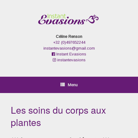
Skip
to
content
Céline Renson
+32 (0)497652244
instantevasions@gmail.com
Instant Evasions
instantevasions
Menu
Les soins du corps aux
plantes