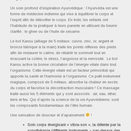
Un soin profond d’inspiration Ayurvédique : l’Ayurvéda est une
forme de médecine indienne qui vise à équilibrer le corps et
l’esprit afin de détoxifier le corps. En Inde, les enfants ont
l’habitude de la pratiquer à leurs parents en utilisant du beurre
clarifié : le ghee ou de l’huile de sésame.
Le bol Kansu (alliage de 5 métaux: cuivre, zinc, or, argent et
bronze fabriqué à la main) traite les points réflexes des pieds
afin de restaurer le calme, de rétablir le sommeil tout en
évacuant la colère, le stress, l’angoisse et la nervosité. Le bol
Kansu active la bonne circulation de l’énergie vitale dans tout
l’organisme. Cette énergie vitale est un facteur primordial qui
apporte la santé et l’harmonie à l’organisme. Ce petit instrument
magique, composé de 5 métaux, absorbe la chaleur en excès
du corps et favorise la décontraction musculaire ! Ce massage
traite aussi les 5 éléments qui y sont associés : air, eau, ether,
terre et feu. Qui d’après la science de la vie Ayurvédienne, sont
les composants fondamentaux de l’être humain.
Une sensation de douceur et d’apaisement
!
Soin corps énergisant « vibra-son », la détente par la
sonothérapie (différents instruments
+
par-dessus des