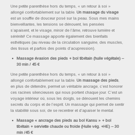
Une petite parenthèse hors du temps, « un retour à soi »
allongé confortablement sur la table.
Un massage du visage
est un souffle de douceur posé sur la peau. Sous mes mains
bienveillantes, les tensions se dénouent, les pensées
s’apaisent, et le visage, miroir de l’âme, retrouve lumière et
sérénité! Ce massage apporte également des bienfaits
esthétiques (au niveau de la circulation sanguine, des muscles,
des tissus et parfois des points d’acupression).
Massage évasion des pieds + bol tibétain (huile végétale) –
30 min / 45 €
Une petite parenthèse hors du temps, « un retour à soi »
allongé confortablement sur la table.
Un massage des pieds
,
en plus de détendre, permet un véritable ancrage, c’est honorer
ces racines silencieuses qui nous portent chaque jour. C’est un
voyage intérieur où, sous les doigts, se dénouent les chemins
secrets du corps et de l’esprit. Un massage qui permet de sentir
la stabilité sous soi, de se recentrer et d’apaiser le mental.
Massage « ancrage des pieds au bol Kansu » + bol
tibétain + serviette chaude ou froide (Huile vég. +HE) – 30
min /45 €