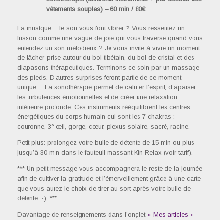
vêtements souples) – 60 min / 80€
La musique… le son vous font vibrer ? Vous ressentez un
frisson comme une vague de joie qui vous traverse quand vous
entendez un son mélodieux ? Je vous invite à vivre un moment
de lâcher-prise autour du bol tibétain, du bol de cristal et des
diapasons thérapeutiques. Terminons ce soin par un massage
des pieds. D’autres surprises feront partie de ce moment
unique… La sonothérapie permet de calmer l’esprit, d’apaiser
les turbulences émotionnelles et de créer une relaxation
intérieure profonde. Ces instruments rééquilibrent les centres
énergétiques du corps humain qui sont les 7 chakras :
couronne, 3° œil, gorge, cœur, plexus solaire, sacré, racine.
Petit plus: prolongez votre bulle de détente de 15 min ou plus
jusqu’à 30 min dans le fauteuil massant Kin Relax (voir tarif).
*** Un petit message vous accompagnera le reste de la journée
afin de cultiver la gratitude et l’émerveillement grâce à une carte
que vous aurez le choix de tirer au sort après votre bulle de
détente :-). ***
Davantage de renseignements dans l’onglet
« Mes articles »