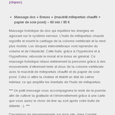
(cliquez).
Massage dos « Breuss » (macérât millepertuis chauffé +
papier de soie posé) – 60 min / 85 €
Massage holistique du dos qui équilibre les énergies en
agissant sur le système nerveux. L’huile de millepertuis chaude
regonfle et nourrit le cartilage de la colonne vertébrale et la rend
plus mobile. Les disques intervertébraux vont reprendre du
volume et de l’élasticité. Cette huile, grâce à l’hypéricine et à
l’hyperforine, rebooste le moral et le tonus en général. Ce
massage holistique relaxe entièrement la personne grâce à des
mouvements d’étirement lents et doux de la colonne vertébrale
avec le macérât de millepertuis chauffé et du papier de soie
posé. Celui-ci attire la chaleur et établit un état de calme
intérieur, ce qui amplifie les bienfaits de l’huile de millepertuis.
*** Un petit message vous accompagnera le reste de la journée
afin de cultiver la gratitude et l’émerveillement grâce à une carte
que vous aurez le choix de tirer au sort après votre bulle de
détente :-). ***
Davantage de renseignements sur mon site, dans l’onglet